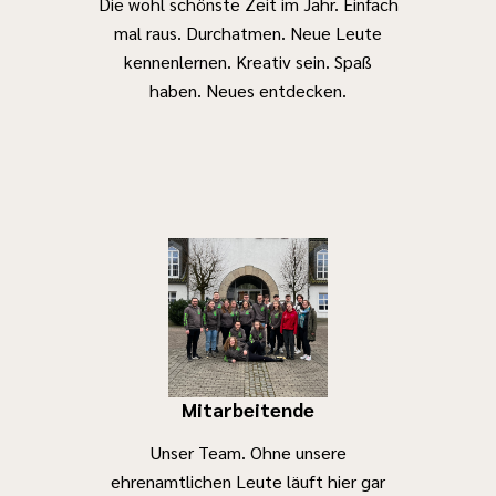
gesellschaftliche
Die wohl schönste Zeit im Jahr. Einfach
Card:
Verantwortung.
mal raus. Durchatmen. Neue Leute
-
Die intensive
kennenlernen. Kreativ sein. Spaß
gesellschaftliche
Auseinandersetzu
haben. Neues entdecken.
Anerkennung
mit der
- Du kannst
nationalsozialisti
praktische
Gewaltherrschaft
Erfahrungen
ihren Folgen
sammeln, die
und dem
sich nicht nur
heutigen
positiv auf deine
Umgang mit
Persönlichkeit,
Erinnerungskultur
sondern auch
eröffnet
auf deinen
jungen
späteren
Menschen
Mitarbeitende
Lebenslauf
Räume, um
auswirken
Unser Team. Ohne unsere
Mechanismen
können
ehrenamtlichen Leute läuft hier gar
von