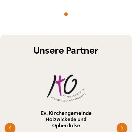
Miteinander in
- und vieles
einer pluralen
mehr . . .
Gesellschaft.
Methoden aus
Was sind die
der Medien-
Inhalte der
und
Jugendgruppenleiterausbildung?
Unsere Partner
Erinnerungspädag
- Aufgaben von
helfen,
Jugendgruppenleiter*innen
Erfahrungen
- Rechtliche
einzuordnen,
Grundlagen/
eigene
Aufsichtspflicht
Haltungen zu
- Geländespiele
entwickeln
-
und diese
Öffentlichkeitsarbeit
auch
-
Ev. Kirchengemeinde
kommunikativ
Holzwickede und
Gruppenpädagogik
Opherdicke
reflektieren
- Kochen für und