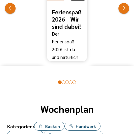
Ferienspaß
2026 - Wir
sind dabei!
Der
Ferienspaß
2026 ist da
und natürlich
sind auch wir
von der Ev.
Jugend wieder
mit einigen
tollen
Angeboten
Wochenplan
dabei. Schau
gerne mal in
Kategorien:
Backen
Handwerk
unseren