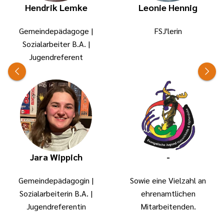
Hendrik Lemke
Leonie Hennig
Leben in
aktiv zu
Polen –
werden:
Gemeindepädagoge |
FSJ'lerin
historisch und
- in einem Verein
Sozialarbeiter B.A. |
gegenwärtig –
als
Jugendreferent
kennen. Die
Übungsleiter*in
pädagogische
- bei Tages- oder
Begleitung
Wochenendveranstaltungen,
unterstützt
sowie
dabei
Ferienfreizeiten
Reflexionsprozes
als Betreuer*in
Dialogfähigkeit
oder
und
Gruppenleiter*in
Jara Wippich
-
Perspektivwechse
- im Jugendclub
–
Gemeindepädagogin |
Sowie eine Vielzahl an
- in Projekten,
Kernkompetenze
Sozialarbeiterin B.A. |
ehrenamtlichen
Seminaren oder
für ein
Jugendreferentin
Mitarbeitenden.
anderen
demokratisches
Veranstaltungen