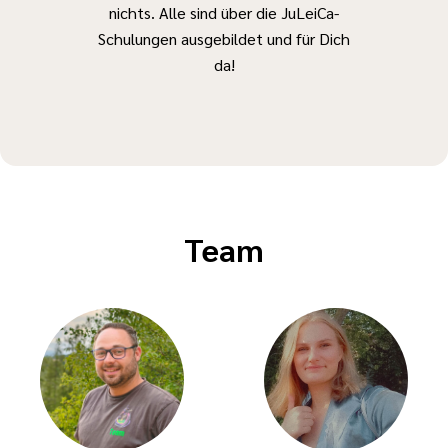
- Du erweiterst
nichts. Alle sind über die JuLeiCa-
Ausgrenzung,
deinen
Schulungen ausgebildet und für Dich
Menschenfeindlic
Wissensstand
da!
und
- Du hast die
Demokratiegefäh
Möglichkeit,
zu erkennen
dich
und
einzumischen
einzuordnen.
und etwas zu
verändern
Team
Gleichzeitig
Als
lernen die
Jugendgruppenleiter*in
Teilnehmenden
hast du eine
die Stadt
Vielzahl von
Krakau, ihre
Möglichkeiten,
kulturelle
in der Kinder-
Vielfalt sowie
und
das jüdische
Jugendarbeit