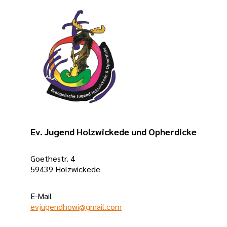
Förderung –
unter
anderem
durch den
Landschaftsverb
Westfalen-
Lippe (LWL)
sowie weitere
öffentliche
Zuschussgeber
Ev. Jugend Holzwickede und Opherdicke
– kann der
Eigenbeitrag
Goethestr. 4
59439 Holzwickede
bewusst
niedrig
gehalten
E-Mail
evjugendhowi@gmail.com
werden.