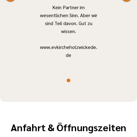
zu können.
mit Gruppen
Kein Partner im
- Rhetorik
wesentlichen Sinn. Aber wir
- Spielpädagogik
sind Teil davon. Gut zu
Die Reise
-
wissen.
richtet sich
Deeskalationstraining
vorrangig an
- Erste-Hilfe-
www.evkircheholzwickede.
Jugendliche
Kurs
de
und junge
Erwachsene
JuLeiCa
im Alter von
Neuigkeiten
15 bis 21
Jahren,
Teilnehmende
bis 26 Jahre
sind ebenfalls
willkommen.
Anfahrt & Öffnungszeiten
Durch eine
umfangreiche